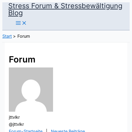
Stress Forum & Stressbewältigung
Zum
Blog
Inhalt
springen
Start
Forum
Forum
jttvlkr
@jttvlkr
Forum-Startseite
|
Neueste Beiträge